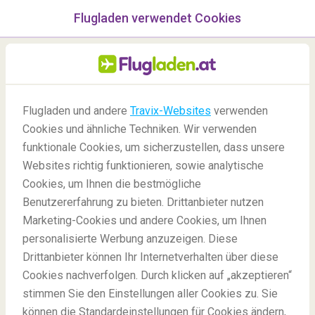
Flugladen verwendet Cookies
Menü
/Blog
Flugladen und andere
Travix-Websites
verwenden
Cookies und ähnliche Techniken. Wir verwenden
04/09/2020
-
Von
Pauline
funktionale Cookies, um sicherzustellen, dass unsere
Websites richtig funktionieren, sowie analytische
Cookies, um Ihnen die bestmögliche
Benutzererfahrung zu bieten. Drittanbieter nutzen
Marketing-Cookies und andere Cookies, um Ihnen
personalisierte Werbung anzuzeigen. Diese
Drittanbieter können Ihr Internetverhalten über diese
Virtuell die Welt entdecken
Cookies nachverfolgen. Durch klicken auf „akzeptieren“
stimmen Sie den Einstellungen aller Cookies zu. Sie
können die Standardeinstellungen für Cookies ändern,
Blog
Spaß
Virtuell Kunst entdecken