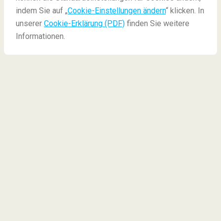
indem Sie auf „
Cookie-Einstellungen ändern
“ klicken. In
unserer
Cookie-Erklärung (PDF)
finden Sie weitere
Informationen.
Reisen Sie virtuell zu
weltberühmten Museen
und Sehenswürdigkeiten
In einer Welt voller Technologie öffnen
Museen
virtuell
ihre Türen für die Öffentlichkeit. Von Ihrem
gemütlichen Sofa aus können Sie nun
atemberaubende Attraktionen aus aller Welt
bewundern. In COVID-19 Zeiten, wo wir Teile der
Welt nicht besuchen können, haben wir genau das
Richtige für die
Kunstliebhaber und Weltreisenden
unter Ihnen – und das kostenlos und umsonst. Wir
haben denkwürdige Museen und Attraktionen pro
Kontinent aufgelistet, die Sie
virtuell besuchen