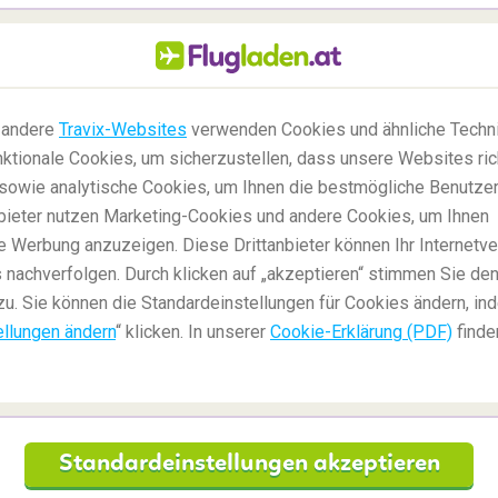
 dass die allgemein akzeptierte Weltkarte (Sie
nicht korrekt ist! Grönland scheint viel größer als
 können, ist dies überhaupt nicht der Fall. Dies
 andere
Travix-Websites
verwenden Cookies und ähnliche Techni
ehr großes Land ist, aber ungefähr genauso groß ist
ktionale Cookies, um sicherzustellen, dass unsere Websites ric
s. Und das sieht auf der Karte wirklich viel
, sowie analytische Cookies, um Ihnen die bestmögliche Benutze
anbieter nutzen Marketing-Cookies und andere Cookies, um Ihnen
e Werbung anzuzeigen. Diese Drittanbieter können Ihr Internetve
 nachverfolgen. Durch klicken auf „akzeptieren“ stimmen Sie den
zu. Sie können die Standardeinstellungen für Cookies ändern, in
ellungen ändern
“ klicken. In unserer
Cookie-Erklärung (PDF)
finde
Standardeinstellungen akzeptieren