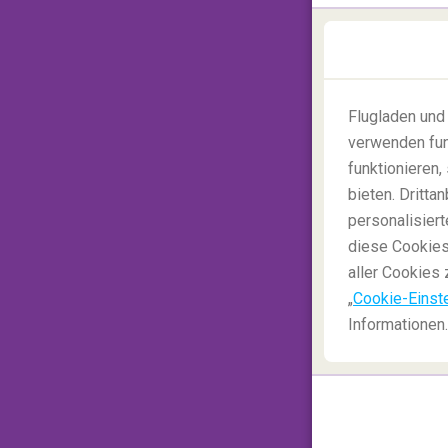
Die traditionelle Weltkarte
Mit dieser Website können Sie auch sehen,
haben vermutlich eine zu Hause) eigentlich 
die Vereinigten Staaten, aber wie Sie sehen
Flugladen und
gilt auch für Russland, das natürlich ein s
verwenden fun
wie der Norden des afrikanischen Kontinent
funktionieren
kleiner aus;)!
bieten. Dritt
personalisiert
diese Cookies
aller Cookies 
„
Cookie-Einst
Informationen.