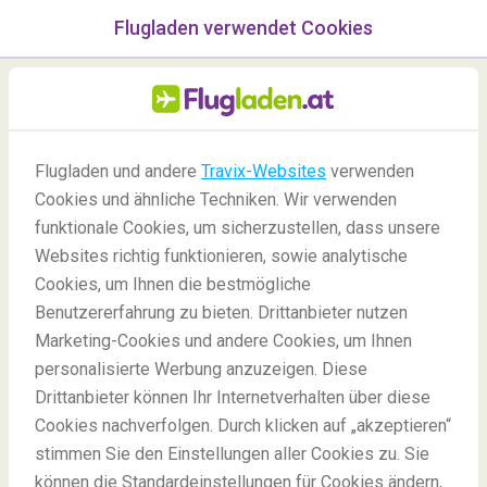
Flugladen verwendet Cookies
Menü
/Blog
Flugladen und andere
Travix-Websites
verwenden
Cookies und ähnliche Techniken. Wir verwenden
11/12/2020
-
Von
Laurens
funktionale Cookies, um sicherzustellen, dass unsere
Websites richtig funktionieren, sowie analytische
Cookies, um Ihnen die bestmögliche
Benutzererfahrung zu bieten. Drittanbieter nutzen
Marketing-Cookies und andere Cookies, um Ihnen
personalisierte Werbung anzuzeigen. Diese
Drittanbieter können Ihr Internetverhalten über diese
Weihnachtslieder aus aller Welt
Cookies nachverfolgen. Durch klicken auf „akzeptieren“
stimmen Sie den Einstellungen aller Cookies zu. Sie
können die Standardeinstellungen für Cookies ändern,
Blog
Holidays
Weihnachtslieder Weltweit