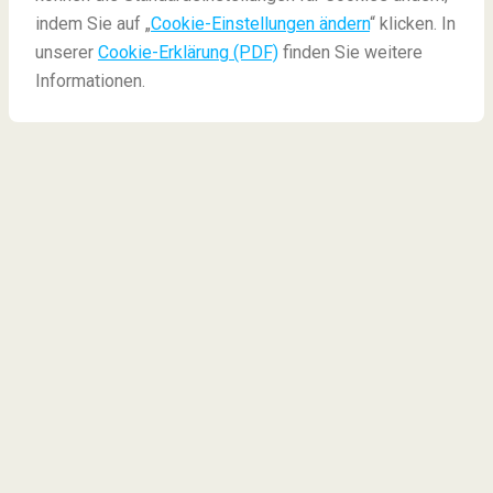
indem Sie auf „
Cookie-Einstellungen ändern
“ klicken. In
unserer
Cookie-Erklärung (PDF)
finden Sie weitere
Informationen.
Berühmte
Weihnachtslieder aus aller
Welt
All I want for Christmas
,
Last Christmas
,
Driving
home for Christmas
und
It's the most wonderful time
of the year
... Dies sind nur einige der
Weihnachtslieder, die
jeden Dezember
wieder auf
der ganzen Welt gespielt und geträllert werden. Doch
Länder haben auch Ihre eigenen
Weihnachtslieder
,
die weltweit eventuell weniger bekannt sind.
Neugierig auf ein paar der bekanntesten
Weihnachtslieder pro Land?