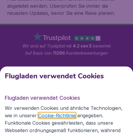
abgeleitet werden. Überprüfen Sie immer die
neuesten Updates, bevor Sie eine Reise planen.
Wir sind auf Trustpilot mit
4.2 von 5
bewertet
Auf Basis von
11286
Kundenbewertungen
Kundenservice
Flugladen verwendet Cookies
Flugladen.at
Flugladen verwendet Cookies
Wir verwenden Cookies und ähnliche Technologien,
wie in unserer
Cookie-Richtlinie
angegeben.
Internationale Webseiten
Funktionale Cookies gewährleisten, dass unsere
Webseiten ordnungsgemäß funktionieren, während