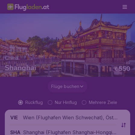
China
ab
Shanghai
550
€
Flüge buchen
Rückflug
Nur Hinflug
Mehrere Ziele
Wien (Flughafen Wien Schwechat), Öste
VIE
rreich
Shanghai (Flughafen Shanghai-Hongqia
SHA