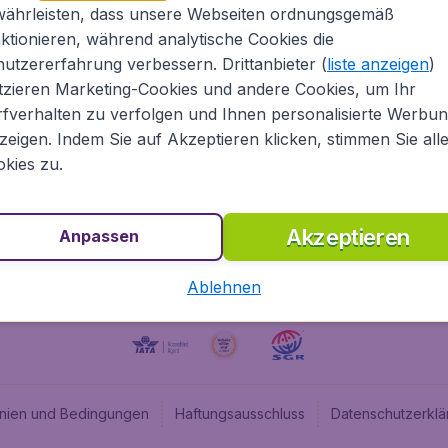
währleisten, dass unsere Webseiten ordnungsgemäß
Über Flugladen.at
Cheap
ktionieren, während analytische Cookies die
Rechtliche Informationen
Budge
utzererfahrung verbessern. Drittanbieter (
liste anzeigen
)
Impressum
Flugl
tzieren Marketing-Cookies und andere Cookies, um Ihr
fverhalten zu verfolgen und Ihnen personalisierte Werbu
Partnerprogramm
Budge
zeigen. Indem Sie auf Akzeptieren klicken, stimmen Sie all
Stellenangebote
Budge
kies zu.
Budget
Akzeptieren
Anpassen
Ablehnen
linien und Bedingungen
Haftungsausschluss
Datenschutzerklä