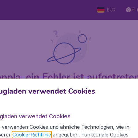
EUR
Hil
ppla, ein Fehler ist aufgetreten 
ugladen verwendet Cookies
 von 5
bewertet
Auf Basis v
ugladen verwendet Cookies
 verwenden Cookies und ähnliche Technologien, wie in
Flugladen.at
Inte
serer
Cookie-Richtlinie
angegeben. Funktionale Cookies