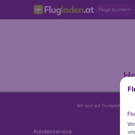
Flüge buchen
Ho
Fl
Wir sind auf Trustpilot mit
4.2
Fl
Wir
Kundenservice
un