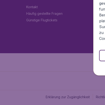
ge
Kontakt
fun
Häufig gestellte Fragen
Ben
Günstige Flugtickets
pla
Sur
zu 
Coo
Erklärung zur Zugänglichkeit
Richt