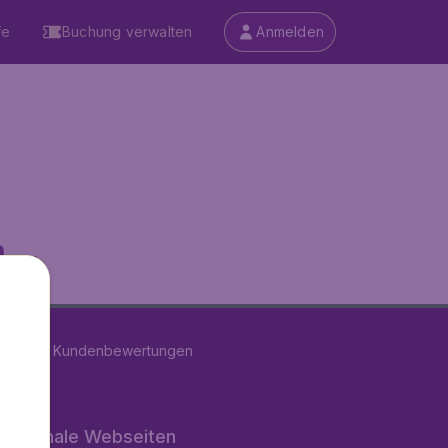
fe
Buchung verwalten
Anmelden
...
on
11289
Kundenbewertungen
rnationale Webseiten