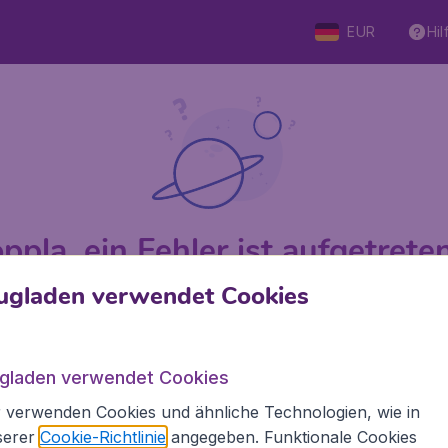
EUR
Hil
ppla, ein Fehler ist aufgetreten 
ugladen verwendet Cookies
 von 5
bewertet
Auf Basis v
ugladen verwendet Cookies
 verwenden Cookies und ähnliche Technologien, wie in
Flugladen.at
Inte
serer
Cookie-Richtlinie
angegeben. Funktionale Cookies