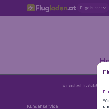
Flüge buchen
Ho
Fl
Wir sind auf Trustpilot mit
4.2
Fl
Wir
Kundenservice
un