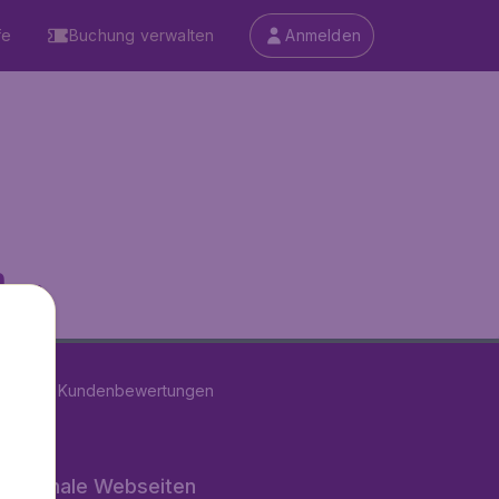
fe
Buchung verwalten
Anmelden
...
on
11277
Kundenbewertungen
rnationale Webseiten