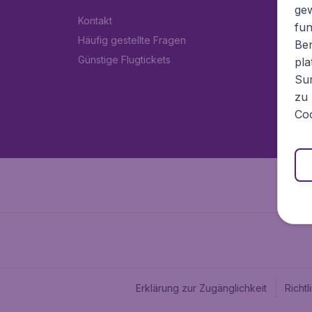
ge
Kontakt
fun
Häufig gestellte Fragen
Ben
Günstige Flugtickets
pla
Sur
zu 
Coo
Erklärung zur Zugänglichkeit
Richt