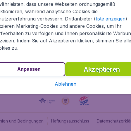
währleisten, dass unsere Webseiten ordnungsgemäß
Über Flugladen.at
Cheap
ktionieren, während analytische Cookies die
Rechtliche Informationen
Budge
utzererfahrung verbessern. Drittanbieter (
liste anzeigen
)
Impressum
Flugl
tzieren Marketing-Cookies und andere Cookies, um Ihr
fverhalten zu verfolgen und Ihnen personalisierte Werbu
Partnerprogramm
Budge
zeigen. Indem Sie auf Akzeptieren klicken, stimmen Sie all
Stellenangebote
Budge
kies zu.
Budget
Akzeptieren
Anpassen
Ablehnen
linien und Bedingungen
Haftungsausschluss
Datenschutzerklä