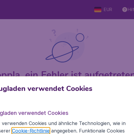
EUR
Hil
ppla, ein Fehler ist aufgetreten 
ugladen verwendet Cookies
 von 5
bewertet
Auf Basis v
ugladen verwendet Cookies
 verwenden Cookies und ähnliche Technologien, wie in
Flugladen.at
Inte
serer
Cookie-Richtlinie
angegeben. Funktionale Cookies