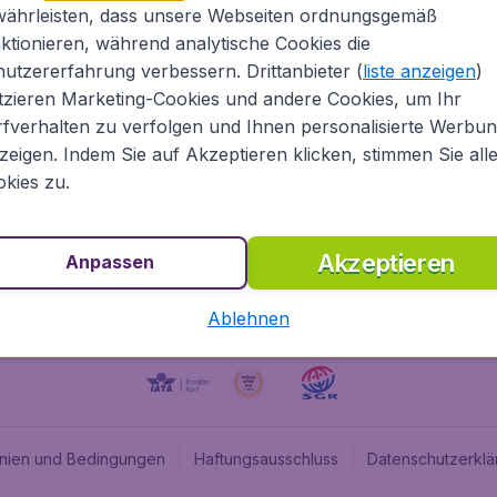
währleisten, dass unsere Webseiten ordnungsgemäß
Über Flugladen.at
Cheap
ktionieren, während analytische Cookies die
Rechtliche Informationen
Budge
utzererfahrung verbessern. Drittanbieter (
liste anzeigen
)
Impressum
Flugl
tzieren Marketing-Cookies und andere Cookies, um Ihr
fverhalten zu verfolgen und Ihnen personalisierte Werbu
Partnerprogramm
Budge
zeigen. Indem Sie auf Akzeptieren klicken, stimmen Sie all
Stellenangebote
Budge
kies zu.
Budget
Akzeptieren
Anpassen
Ablehnen
linien und Bedingungen
Haftungsausschluss
Datenschutzerklä