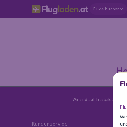
Flüge buchen
Ho
Fl
Wir sind auf Trustpilot mit
4.2
Fl
Wir
Kundenservice
un