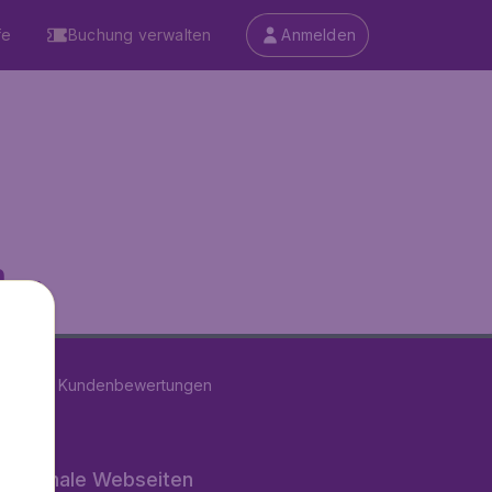
fe
Buchung verwalten
Anmelden
...
on
11286
Kundenbewertungen
rnationale Webseiten