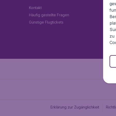
ge
Kontakt
fun
Häufig gestellte Fragen
Ben
Günstige Flugtickets
pla
Sur
zu 
Coo
Erklärung zur Zugänglichkeit
Richt