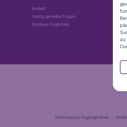
ge
Kontakt
fun
Häufig gestellte Fragen
Ben
Günstige Flugtickets
pla
Sur
zu 
Coo
Erklärung zur Zugänglichkeit
Richt