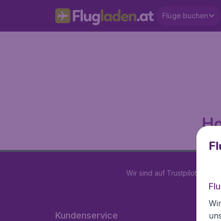
Flüge buchen
Ho
Fl
Wir sind auf Trustpilot mit
4.2
Fl
Wir
Kundenservice
un