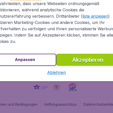
währleisten, dass unsere Webseiten ordnungsgemäß
Über Flugladen.at
Cheap
ktionieren, während analytische Cookies die
Rechtliche Informationen
Budge
utzererfahrung verbessern. Drittanbieter (
liste anzeigen
)
Impressum
Flugl
tzieren Marketing-Cookies und andere Cookies, um Ihr
fverhalten zu verfolgen und Ihnen personalisierte Werbu
Partnerprogramm
Budge
zeigen. Indem Sie auf Akzeptieren klicken, stimmen Sie all
Stellenangebote
Budge
kies zu.
Budget
Akzeptieren
Anpassen
Ablehnen
linien und Bedingungen
Haftungsausschluss
Datenschutzerklä