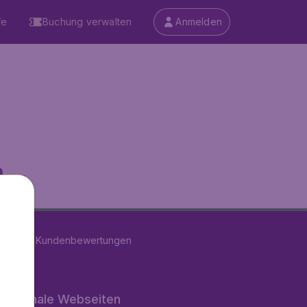
fe
Buchung verwalten
Anmelden
...
on
11277
Kundenbewertungen
rnationale Webseiten