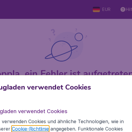
EUR
Hil
ppla, ein Fehler ist aufgetreten 
ugladen verwendet Cookies
 von 5
bewertet
Auf Basis v
ugladen verwendet Cookies
 verwenden Cookies und ähnliche Technologien, wie in
Flugladen.at
Inte
serer
Cookie-Richtlinie
angegeben. Funktionale Cookies