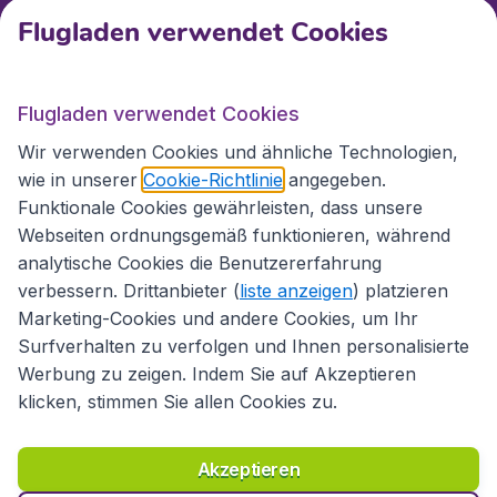
Kundenservice
Flugladen verwendet Cookies
Flugladen.at
Flugladen verwendet Cookies
Wir verwenden Cookies und ähnliche Technologien,
wie in unserer
Cookie-Richtlinie
angegeben.
Internationale Webseiten
Funktionale Cookies gewährleisten, dass unsere
Webseiten ordnungsgemäß funktionieren, während
analytische Cookies die Benutzererfahrung
verbessern. Drittanbieter (
liste anzeigen
) platzieren
Marketing-Cookies und andere Cookies, um Ihr
Surfverhalten zu verfolgen und Ihnen personalisierte
Werbung zu zeigen. Indem Sie auf Akzeptieren
klicken, stimmen Sie allen Cookies zu.
Erklärung zur Zugänglichkeit
Richtlinien und Bedingungen
Haftungsausschluss
Akzeptieren
Datenschutzerklärung
Cookies
Copyright © 2026