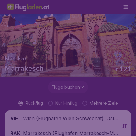
Marokko
ab
Marrakesch
121
€
Flüge buchen
Rückflug
Nur Hinflug
Mehrere Ziele
Wien (Flughafen Wien Schwechat), Öste
VIE
rreich
Marrakesch (Flughafen Marrakesch-Me
RAK