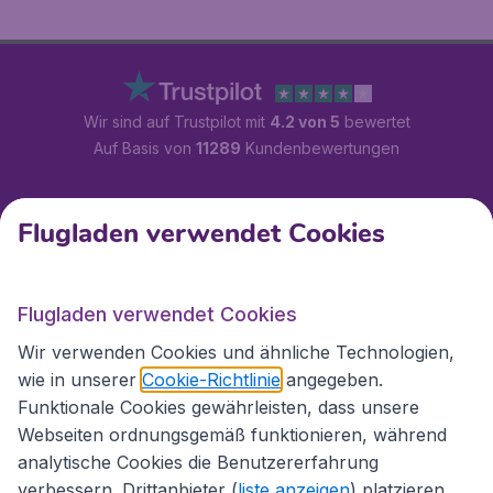
Wir sind auf Trustpilot mit
4.2 von 5
bewertet
Auf Basis von
11289
Kundenbewertungen
Kundenservice
Flugladen verwendet Cookies
Flugladen.at
Flugladen verwendet Cookies
Wir verwenden Cookies und ähnliche Technologien,
wie in unserer
Cookie-Richtlinie
angegeben.
Internationale Webseiten
Funktionale Cookies gewährleisten, dass unsere
Webseiten ordnungsgemäß funktionieren, während
analytische Cookies die Benutzererfahrung
verbessern. Drittanbieter (
liste anzeigen
) platzieren