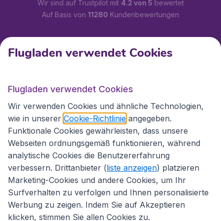
Wir sind auf Trustpilot mit
4.2 von 5
bewertet
Auf Basis von
11280
Kundenbewertungen
Kundenservice
Flugladen verwendet Cookies
Flugladen.at
Flugladen verwendet Cookies
Wir verwenden Cookies und ähnliche Technologien,
wie in unserer
Cookie-Richtlinie
angegeben.
Internationale Webseiten
Funktionale Cookies gewährleisten, dass unsere
Webseiten ordnungsgemäß funktionieren, während
analytische Cookies die Benutzererfahrung
verbessern. Drittanbieter (
liste anzeigen
) platzieren
Marketing-Cookies und andere Cookies, um Ihr
Surfverhalten zu verfolgen und Ihnen personalisierte
Werbung zu zeigen. Indem Sie auf Akzeptieren
klicken, stimmen Sie allen Cookies zu.