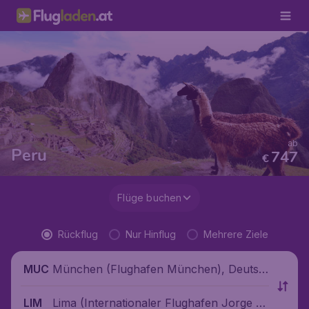
ab
Peru
747
€
Flüge buchen
Rückflug
Nur Hinflug
Mehrere Ziele
München (Flughafen München), Deutsc
MUC
hland
Lima (Internationaler Flughafen Jorge C
LIM