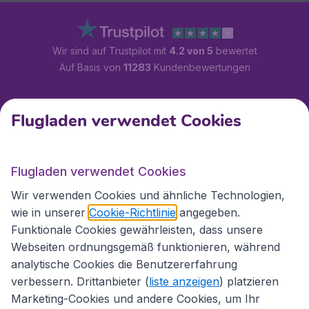
Wir sind auf Trustpilot mit
4.2 von 5
bewertet
Auf Basis von
11283
Kundenbewertungen
Kundenservice
Flugladen verwendet Cookies
Flugladen.at
Flugladen verwendet Cookies
Wir verwenden Cookies und ähnliche Technologien,
wie in unserer
Cookie-Richtlinie
angegeben.
Internationale Webseiten
Funktionale Cookies gewährleisten, dass unsere
Webseiten ordnungsgemäß funktionieren, während
analytische Cookies die Benutzererfahrung
verbessern. Drittanbieter (
liste anzeigen
) platzieren
Marketing-Cookies und andere Cookies, um Ihr