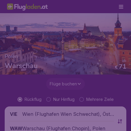
Polen
ab
Warschau
71
€
Flüge buchen
Rückflug
Nur Hinflug
Mehrere Ziele
Wien (Flughafen Wien Schwechat), Öste
VIE
rreich
Warschau (Flughafen Chopin), Polen
WAW