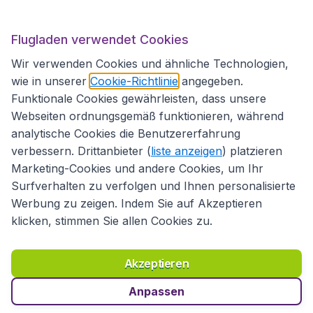
Flugladen.at
Flugladen verwendet Cookies
Wir verwenden Cookies und ähnliche Technologien,
wie in unserer
Cookie-Richtlinie
angegeben.
Internationale Webseiten
Funktionale Cookies gewährleisten, dass unsere
Webseiten ordnungsgemäß funktionieren, während
analytische Cookies die Benutzererfahrung
verbessern. Drittanbieter (
liste anzeigen
) platzieren
Marketing-Cookies und andere Cookies, um Ihr
Surfverhalten zu verfolgen und Ihnen personalisierte
Werbung zu zeigen. Indem Sie auf Akzeptieren
klicken, stimmen Sie allen Cookies zu.
Erklärung zur Zugänglichkeit
Richtlinien und Bedingungen
Haftungsausschluss
Akzeptieren
Datenschutzerklärung
Cookies
Copyright © 2026
Anpassen