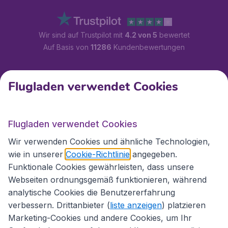
Wir sind auf Trustpilot mit
4.2 von 5
bewertet
Auf Basis von
11286
Kundenbewertungen
Kundenservice
Flugladen verwendet Cookies
Flugladen.at
Flugladen verwendet Cookies
Wir verwenden Cookies und ähnliche Technologien,
wie in unserer
Cookie-Richtlinie
angegeben.
Internationale Webseiten
Funktionale Cookies gewährleisten, dass unsere
Webseiten ordnungsgemäß funktionieren, während
analytische Cookies die Benutzererfahrung
verbessern. Drittanbieter (
liste anzeigen
) platzieren
Marketing-Cookies und andere Cookies, um Ihr