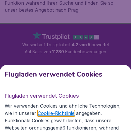
Funktion während Ihrer Suche und finden Sie so
unser bestes Angebot nach Prag.
Wir sind auf Trustpilot mit
4.2 von 5
bewertet
Auf Basis von
11280
Kundenbewertungen
Kundenservice
Flugladen verwendet Cookies
Flugladen.at
Flugladen verwendet Cookies
Wir verwenden Cookies und ähnliche Technologien,
wie in unserer
Cookie-Richtlinie
angegeben.
Internationale Webseiten
Funktionale Cookies gewährleisten, dass unsere
Webseiten ordnungsgemäß funktionieren, während