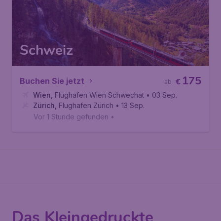
Schweiz
175
Buchen Sie jetzt
€
ab
Wien
,
Flughafen Wien Schwechat
• 03 Sep.
Zürich
,
Flughafen Zürich
• 13 Sep.
Vor 1 Stunde gefunden
•
Das Kleingedruckte