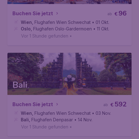
96
Buchen Sie jetzt
€
ab
Wien
,
Flughafen Wien Schwechat
• 01 Okt.
Oslo
,
Flughafen Oslo-Gardermoen
• 11 Okt.
Vor 1 Stunde gefunden
•
Bali
592
Buchen Sie jetzt
€
ab
Wien
,
Flughafen Wien Schwechat
• 03 Nov.
Bali
,
Flughafen Denpasar
• 14 Nov.
Vor 1 Stunde gefunden
•