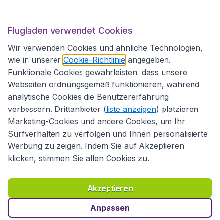
Flugladen.at
Flugladen verwendet Cookies
Wir verwenden Cookies und ähnliche Technologien,
wie in unserer
Cookie-Richtlinie
angegeben.
Internationale Webseiten
Funktionale Cookies gewährleisten, dass unsere
Webseiten ordnungsgemäß funktionieren, während
analytische Cookies die Benutzererfahrung
verbessern. Drittanbieter (
liste anzeigen
) platzieren
Marketing-Cookies und andere Cookies, um Ihr
Surfverhalten zu verfolgen und Ihnen personalisierte
Werbung zu zeigen. Indem Sie auf Akzeptieren
klicken, stimmen Sie allen Cookies zu.
Erklärung zur Zugänglichkeit
Richtlinien und Bedingungen
Haftungsausschluss
Akzeptieren
Datenschutzerklärung
Cookies
Copyright © 2026
Anpassen