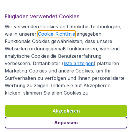
Flugladen.at
Flugladen verwendet Cookies
Wir verwenden Cookies und ähnliche Technologien,
wie in unserer
Cookie-Richtlinie
angegeben.
Internationale Webseiten
Funktionale Cookies gewährleisten, dass unsere
Webseiten ordnungsgemäß funktionieren, während
analytische Cookies die Benutzererfahrung
verbessern. Drittanbieter (
liste anzeigen
) platzieren
Marketing-Cookies und andere Cookies, um Ihr
Surfverhalten zu verfolgen und Ihnen personalisierte
Werbung zu zeigen. Indem Sie auf Akzeptieren
klicken, stimmen Sie allen Cookies zu.
Erklärung zur Zugänglichkeit
Richtlinien und Bedingungen
Haftungsausschluss
Akzeptieren
Datenschutzerklärung
Cookies
Copyright © 2026
Anpassen