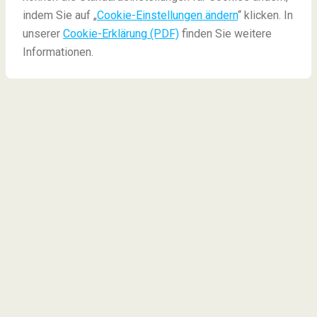
indem Sie auf „
Cookie-Einstellungen ändern
“ klicken. In
unserer
Cookie-Erklärung (PDF)
finden Sie weitere
Informationen.
7 Alternativen zu
populären Reisezielen
Machu Picchu, New York City, Paris und mehr ... Dies
sind nur einige der beliebtesten Orte der Welt.
Wollen Sie diese beeindruckenden Reiseziele
erleben, aber Sie laufen viel lieber abseits der
ausgetretenen Pfade? Dies sind 7 Alternativen zu
den beliebtesten Sehenswürdigkeiten rund um die
Welt. Machen Sie die gleiche Erfahrung, jedoch in viel
weniger überfüllten Orten!
Cinque Terre -
Italien