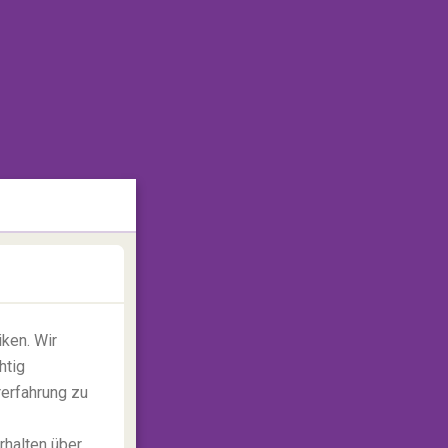
ken. Wir
htig
rerfahrung zu
rhalten über