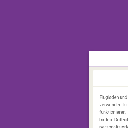
Wenn Sie mehr über die philippinisch-span
San Agustin Kirche
und dem
Fort Santi
Kirche trägt außerdem den Titel
UNESCO We
Steinkirchen der Philippinen. Trotz zahlr
Kirche nach wie vor und ist dazu noch zieml
Weiter geht es zum Fort Santiago, das ei
bietet. An diesen ruhigen Ort können Sie 
erholen und dabei mehr über die reiche Ge
den Nationalhelden
Jose Rizal
.
Flugladen und
verwenden fun
funktionieren
bieten. Dritt
personalisiert