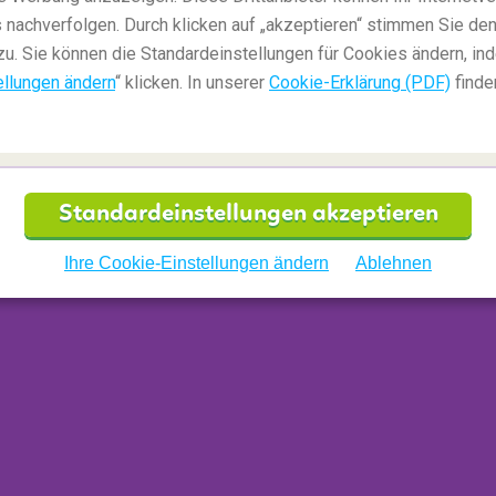
 nachverfolgen. Durch klicken auf „akzeptieren“ stimmen Sie den
zu. Sie können die Standardeinstellungen für Cookies ändern, in
ellungen ändern
“ klicken. In unserer
Cookie-Erklärung (PDF)
finde
Standardeinstellungen akzeptieren
Ihre Cookie-Einstellungen ändern
Ablehnen
über der
Manila-Bucht
e, um einen
atemberaubenden Sonnenuntergang
m anstrengenden Tag voller Sightseeing auf dem
e die Stimmung. Auch ein Spaziergang oder eine
, während diese sich im goldenen Licht der