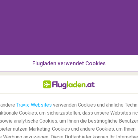
ische Geschichte erfahren wollen, sind Sie bei der
ago
an der richtigen Adresse. Die San Agustin
ltkulturerbe
und ist eine der ältesten
eicher Erdbeben und Bombenangriffe steht die
ich gut erhalten.
nen hervorragenden Ausblick auf den Fluss
Pasing
sich wunderbar von der Hektik der Großstadt
Flugladen verwendet Cookies
schichte und Kultur von Manila lernen sowie über
 andere
Travix-Websites
verwenden Cookies und ähnliche Techni
ktionale Cookies, um sicherzustellen, dass unsere Websites ric
, sowie analytische Cookies, um Ihnen die bestmögliche Benutze
anbieter nutzen Marketing-Cookies und andere Cookies, um Ihnen
e Werbung anzuzeigen. Diese Drittanbieter können Ihr Internetve