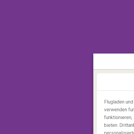
Flugladen und
verwenden fun
funktionieren
2.
Yakushima Island, Japan
bieten. Dritt
personalisiert