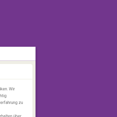
ken. Wir
htig
rerfahrung zu
rhalten über