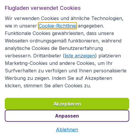
Flugladen.at
Flugladen verwendet Cookies
Wir verwenden Cookies und ähnliche Technologien,
wie in unserer
Cookie-Richtlinie
angegeben.
Internationale Webseiten
Funktionale Cookies gewährleisten, dass unsere
Webseiten ordnungsgemäß funktionieren, während
analytische Cookies die Benutzererfahrung
verbessern. Drittanbieter (
liste anzeigen
) platzieren
Marketing-Cookies und andere Cookies, um Ihr
Surfverhalten zu verfolgen und Ihnen personalisierte
Werbung zu zeigen. Indem Sie auf Akzeptieren
klicken, stimmen Sie allen Cookies zu.
Erklärung zur Zugänglichkeit
Richtlinien und Bedingungen
Haftungsausschluss
Akzeptieren
Datenschutzerklärung
Cookies
Copyright © 2026
Anpassen
Ablehnen