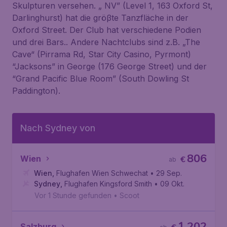
Skulpturen versehen. „ NV” (Level 1, 163 Oxford St,
Darlinghurst) hat die gröβte Tanzfläche in der
Oxford Street. Der Club hat verschiedene Podien
und drei Bars.. Andere Nachtclubs sind z.B. „The
Cave“ (Pirrama Rd, Star City Casino, Pyrmont)
“Jacksons” in George (176 George Street) und der
“Grand Pacific Blue Room” (South Dowling St
Paddington).
Nach Sydney von
806
Wien
€
ab
Wien
,
Flughafen Wien Schwechat
• 29 Sep.
Sydney
,
Flughafen Kingsford Smith
• 09 Okt.
Vor 1 Stunde gefunden
•
Scoot
1.202
Salzburg