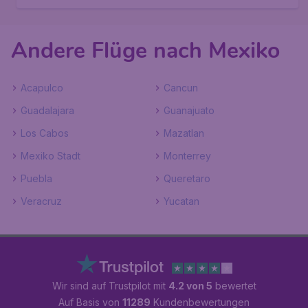
Andere Flüge nach Mexiko
Acapulco
Cancun
Guadalajara
Guanajuato
Los Cabos
Mazatlan
Mexiko Stadt
Monterrey
Puebla
Queretaro
Veracruz
Yucatan
Wir sind auf Trustpilot mit
4.2 von 5
bewertet
Auf Basis von
11289
Kundenbewertungen