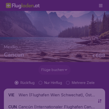
Mexiko
ab
Cancun
688
€
Flüge buchen
Rückflug
Nur Hinflug
Mehrere Ziele
Wien (Flughafen Wien Schwechat), Öste
VIE
rreich
Cancún (Internationaler Flughafen Canc
CUN