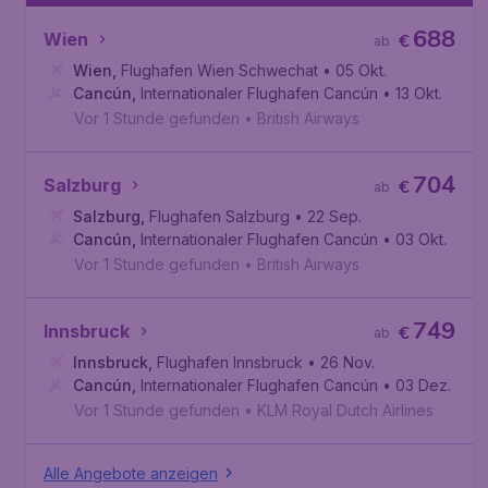
688
Wien
€
ab
Wien
,
Flughafen Wien Schwechat
• 05 Okt.
Cancún
,
Internationaler Flughafen Cancún
• 13 Okt.
Vor 1 Stunde gefunden
•
British Airways
704
Salzburg
€
ab
Salzburg
,
Flughafen Salzburg
• 22 Sep.
Cancún
,
Internationaler Flughafen Cancún
• 03 Okt.
Vor 1 Stunde gefunden
•
British Airways
749
Innsbruck
€
ab
Innsbruck
,
Flughafen Innsbruck
• 26 Nov.
Cancún
,
Internationaler Flughafen Cancún
• 03 Dez.
Vor 1 Stunde gefunden
•
KLM Royal Dutch Airlines
Alle Angebote anzeigen