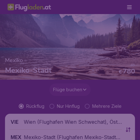
Mexiko
ab
Mexiko-Stadt
780
€
Flüge buchen
Rückflug
Nur Hinflug
Mehrere Ziele
Wien (Flughafen Wien Schwechat), Öste
VIE
rreich
Mexiko-Stadt (Flughafen Mexiko-Stadt),
MEX