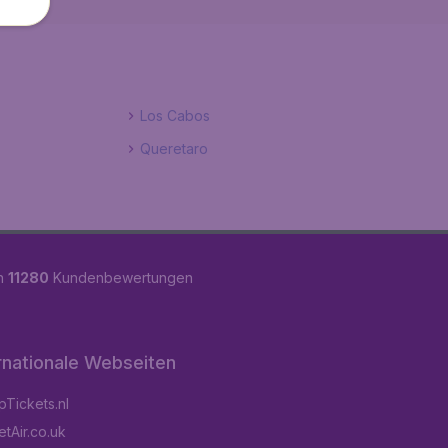
Los Cabos
Queretaro
on
11280
Kundenbewertungen
rnationale Webseiten
Tickets.nl
tAir.co.uk