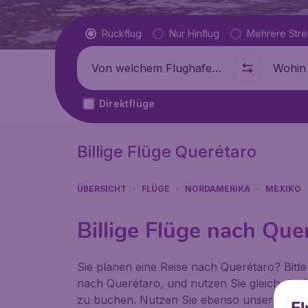
Flugtyp
Rückflug
Nur Hinflug
Mehrere Str
Abflug von
Wohin
Direktflüge
Billige Flüge Querétaro
ÜBERSICHT
FLÜGE
NORDAMERIKA
MEXIKO
Billige Flüge nach Que
Sie planen eine Reise nach Querétaro? Bitte 
nach Querétaro, und nutzen Sie gleich die G
zu buchen. Nutzen Sie ebenso unsere attrak