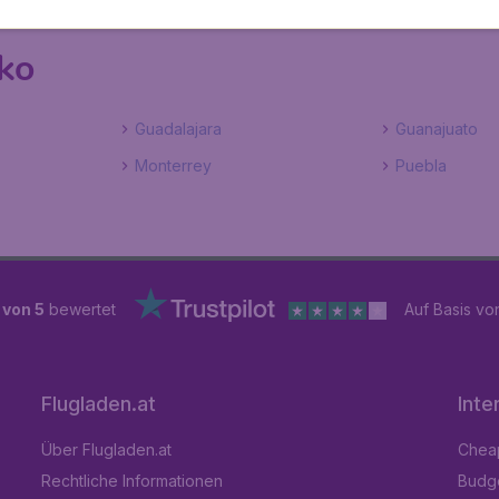
ko
Guadalajara
Guanajuato
Monterrey
Puebla
 von 5
bewertet
Auf Basis v
Flugladen.at
Inte
Über Flugladen.at
Cheap
Rechtliche Informationen
Budge