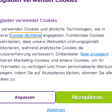
ugladen verwendet Cookies
A
t Flugladen.at
ugladen verwendet Cookies
taro. Beachten Sie unser umfangreiches Angebot an
 verwenden Cookies und ähnliche Technologien, wie in
zu anderen internationalen Destinationen.
serer
Cookie-Richtlinie
angegeben. Funktionale Cookies
hl an Flugpreisen von vielen bekannten
währleisten, dass unsere Webseiten ordnungsgemäß
yanAir unf Air Berlin, aber auch von vielen
ktionieren, während analytische Cookies die
 British Airways, Lufthansa, SWISS oder KLM. In
utzererfahrung verbessern. Drittanbieter (
liste anzeigen
)
und in einem Überblick unsere günstigsten
tzieren Marketing-Cookies und andere Cookies, um Ihr
 Flüge nach Querétaro schnell und bequem online
fverhalten zu verfolgen und Ihnen personalisierte Werbu
aus Ihrem Reisebudget!
zeigen. Indem Sie auf Akzeptieren klicken, stimmen Sie all
kies zu.
ugtickets
Akzeptieren
ge Flüge, sondern auch günstige Hotels und Mietwagen
Anpassen
nsere Mitarbeiter beraten Sie gerne und helfen
er Zahlung Ihrer Reise.
Ablehnen