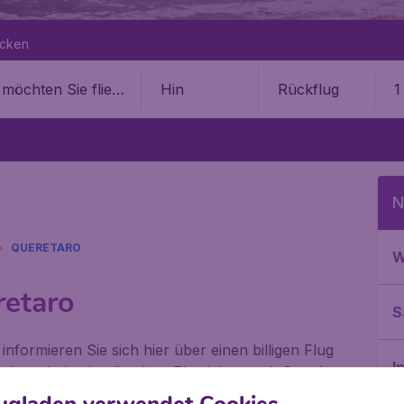
ecken
Hin
Rückflug
1
N
QUERETARO
W
retaro
S
informieren Sie sich hier über einen billigen Flug
I
elegenheit, ein günstiges Flugticket nach Querétaro
tiven Angebote und die günstigen Preise der