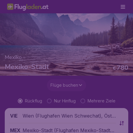
Mexiko
ab
Mexiko-Stadt
780
€
Flüge buchen
Rückflug
Nur Hinflug
Mehrere Ziele
Wien (Flughafen Wien Schwechat), Öste
VIE
rreich
Mexiko-Stadt (Flughafen Mexiko-Stadt),
MEX