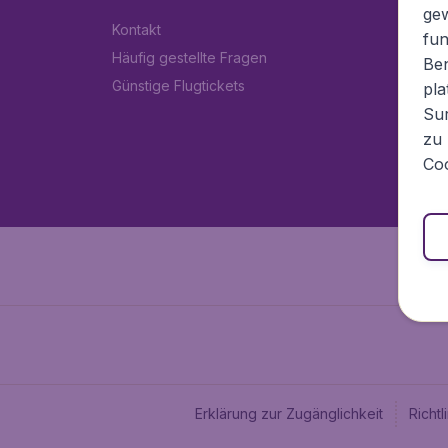
ge
Kontakt
fun
Häufig gestellte Fragen
Ben
Günstige Flugtickets
pla
Sur
zu 
Coo
Erklärung zur Zugänglichkeit
Richt