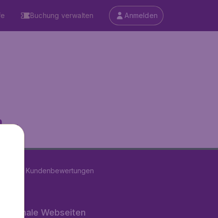
fe
Buchung verwalten
Anmelden
...
on
11289
Kundenbewertungen
rnationale Webseiten