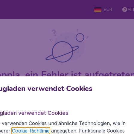
EUR
Hil
ppla, ein Fehler ist aufgetreten 
ugladen verwendet Cookies
 von 5
bewertet
Auf Basis v
ugladen verwendet Cookies
 verwenden Cookies und ähnliche Technologien, wie in
Flugladen.at
Inte
serer
Cookie-Richtlinie
angegeben. Funktionale Cookies