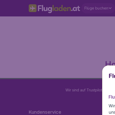
Flüge buchen
Ho
Fl
Wir sind auf Trustpilot mit
4.2
Fl
Wir
Kundenservice
un