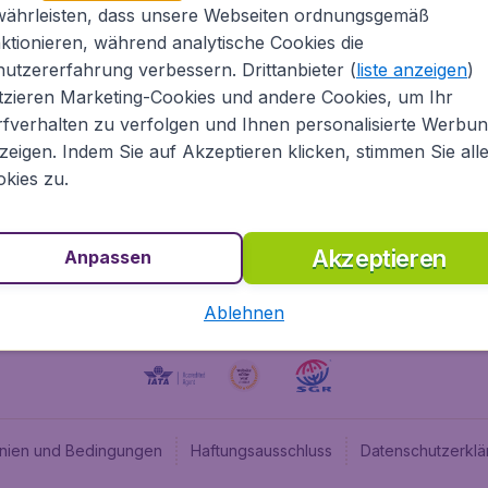
währleisten, dass unsere Webseiten ordnungsgemäß
Über Flugladen.at
Cheap
ktionieren, während analytische Cookies die
Rechtliche Informationen
Budge
utzererfahrung verbessern. Drittanbieter (
liste anzeigen
)
Impressum
Flugl
tzieren Marketing-Cookies und andere Cookies, um Ihr
fverhalten zu verfolgen und Ihnen personalisierte Werbu
Partnerprogramm
Budge
zeigen. Indem Sie auf Akzeptieren klicken, stimmen Sie all
Stellenangebote
Budge
kies zu.
Budget
Akzeptieren
Anpassen
Ablehnen
linien und Bedingungen
Haftungsausschluss
Datenschutzerklä