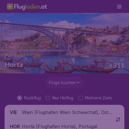
Portugal
ab
Horta
311
€
Flüge buchen
Rückflug
Nur Hinflug
Mehrere Ziele
Wien (Flughafen Wien Schwechat), Öste
VIE
rreich
Horta (Flughafen Horta), Portugal
HOR