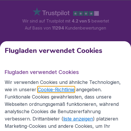
Wir sind auf Trustpilot mit
4.2 von 5
bewertet
Auf Basis von
11294
Kundenbewertungen
Kundenservice
Flugladen verwendet Cookies
Flugladen.at
Flugladen verwendet Cookies
Wir verwenden Cookies und ähnliche Technologien,
wie in unserer
Cookie-Richtlinie
angegeben.
Internationale Webseiten
Funktionale Cookies gewährleisten, dass unsere
Webseiten ordnungsgemäß funktionieren, während
analytische Cookies die Benutzererfahrung
verbessern. Drittanbieter (
liste anzeigen
) platzieren
Marketing-Cookies und andere Cookies, um Ihr