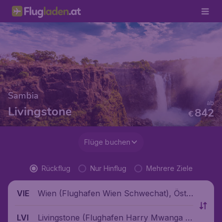
Sambia
ab
Livingstone
842
€
Flüge buchen
Rückflug
Nur Hinflug
Mehrere Ziele
Wien (Flughafen Wien Schwechat), Öste
VIE
rreich
Livingstone (Flughafen Harry Mwanga N
LVI