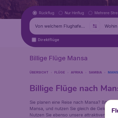
Flugtyp
Rückflug
Nur Hinflug
Mehrere Str
Abflug von
Wohin
Direktflüge
Billige Flüge Mansa
ÜBERSICHT
FLÜGE
AFRIKA
SAMBIA
MANS
Billige Flüge nach Man
Sie planen eine Reise nach Mansa? Bitte info
Mansa, und nutzen Sie gleich die Gelegenhe
Fl
Nutzen Sie ebenso unsere attraktiven Angebo