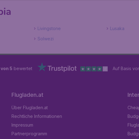
bia
Livingstone
Lusaka
Solwezi
 von 5
bewertet
Auf Basis v
Flugladen.at
Inte
Über Flugladen.at
Cheap
Rechtliche Informationen
Budge
Impressum
Flugl
Partnerprogramm
Budge