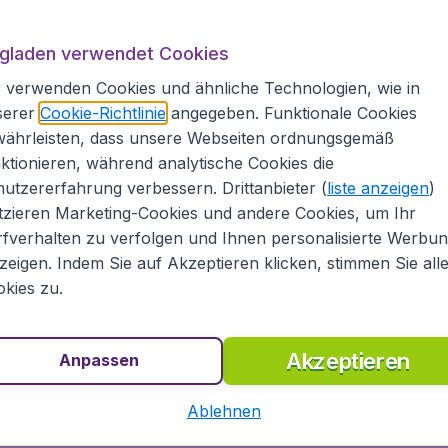
A
ugladen.at
ugladen verwendet Cookies
 verwenden Cookies und ähnliche Technologien, wie in
. Beachten Sie unser umfangreiches Angebot an
serer
Cookie-Richtlinie
angegeben. Funktionale Cookies
zu anderen internationalen Destinationen.
währleisten, dass unsere Webseiten ordnungsgemäß
hl an Flugpreisen von vielen bekannten
ktionieren, während analytische Cookies die
yanAir unf Air Berlin, aber auch von vielen
utzererfahrung verbessern. Drittanbieter (
liste anzeigen
)
 British Airways, Lufthansa, SWISS oder KLM. In
und in einem Überblick unsere günstigsten
tzieren Marketing-Cookies und andere Cookies, um Ihr
 Flüge nach Mansa schnell und bequem online
fverhalten zu verfolgen und Ihnen personalisierte Werbu
aus Ihrem Reisebudget!
zeigen. Indem Sie auf Akzeptieren klicken, stimmen Sie all
kies zu.
ugtickets
Akzeptieren
Anpassen
ge Flüge, sondern auch günstige Hotels und Mietwagen
e Mitarbeiter beraten Sie gerne und helfen Ihnen,
Ablehnen
ung Ihrer Reise.