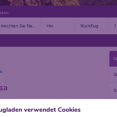
ecken
Hin
Rückflug
1
N
A
W
sa
S
rmieren Sie sich hier über einen billigen Flug nach
I
it, ein günstiges Flugticket nach Mansa zu buchen.
ugladen verwendet Cookies
te und die günstigen Preise der Fluglinien.