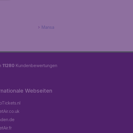
Mansa
on
11280
Kundenbewertungen
rnationale Webseiten
Tickets.nl
tAir.co.uk
aden.de
tAir.fr