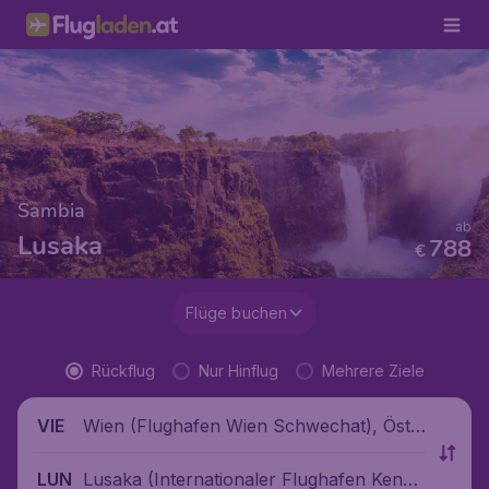
Sambia
ab
Lusaka
788
€
Flüge buchen
Rückflug
Nur Hinflug
Mehrere Ziele
Wien (Flughafen Wien Schwechat), Öste
VIE
rreich
Lusaka (Internationaler Flughafen Kenne
LUN