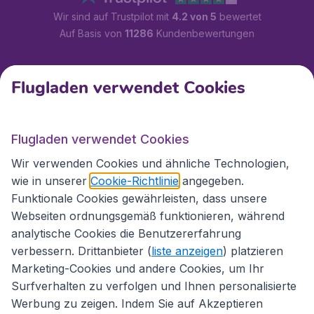
Wir sind auf Trustpilot mit
4.2 von 5
bewertet
Auf Basis von
11286
Kundenbewertungen
Kundenservice
Flugladen verwendet Cookies
Flugladen.at
Flugladen verwendet Cookies
Wir verwenden Cookies und ähnliche Technologien,
wie in unserer
Cookie-Richtlinie
angegeben.
Internationale Webseiten
Funktionale Cookies gewährleisten, dass unsere
Webseiten ordnungsgemäß funktionieren, während
analytische Cookies die Benutzererfahrung
verbessern. Drittanbieter (
liste anzeigen
) platzieren
Marketing-Cookies und andere Cookies, um Ihr
Surfverhalten zu verfolgen und Ihnen personalisierte
Werbung zu zeigen. Indem Sie auf Akzeptieren