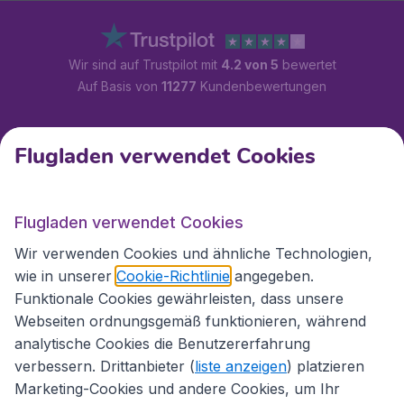
Wir sind auf Trustpilot mit
4.2 von 5
bewertet
Auf Basis von
11277
Kundenbewertungen
Kundenservice
Flugladen verwendet Cookies
Flugladen.at
Flugladen verwendet Cookies
Wir verwenden Cookies und ähnliche Technologien,
wie in unserer
Cookie-Richtlinie
angegeben.
Internationale Webseiten
Funktionale Cookies gewährleisten, dass unsere
Webseiten ordnungsgemäß funktionieren, während
analytische Cookies die Benutzererfahrung
verbessern. Drittanbieter (
liste anzeigen
) platzieren
Marketing-Cookies und andere Cookies, um Ihr