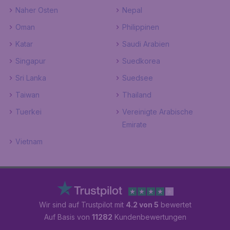
Naher Osten
Nepal
Oman
Philippinen
Katar
Saudi Arabien
Singapur
Suedkorea
Sri Lanka
Suedsee
Taiwan
Thailand
Tuerkei
Vereinigte Arabische
Emirate
Vietnam
Wir sind auf Trustpilot mit
4.2 von 5
bewertet
Auf Basis von
11282
Kundenbewertungen