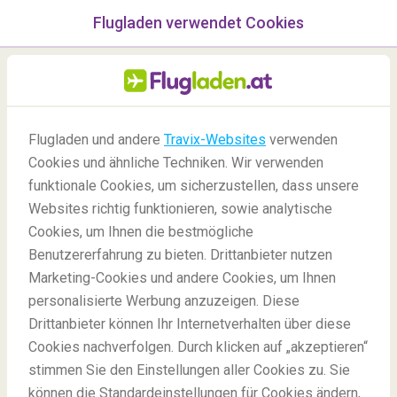
Flugladen verwendet Cookies
Menü
/Blog
Was man gesehen haben
Flugladen und andere
Travix-Websites
verwenden
muss bei einer Reise in die
Cookies und ähnliche Techniken. Wir verwenden
funktionale Cookies, um sicherzustellen, dass unsere
Türkei
Websites richtig funktionieren, sowie analytische
07/07/2022
-
Von
Sophia
Cookies, um Ihnen die bestmögliche
Benutzererfahrung zu bieten. Drittanbieter nutzen
Marketing-Cookies und andere Cookies, um Ihnen
personalisierte Werbung anzuzeigen. Diese
Drittanbieter können Ihr Internetverhalten über diese
Cookies nachverfolgen. Durch klicken auf „akzeptieren“
stimmen Sie den Einstellungen aller Cookies zu. Sie
Blog
Reiseziele
Top 12 Aktivitäten für eine Reise in die Türkei
können die Standardeinstellungen für Cookies ändern,