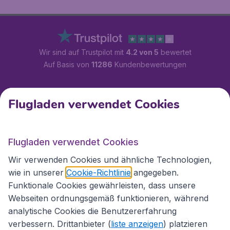
Wir sind auf Trustpilot mit
4.2 von 5
bewertet
Auf Basis von
11286
Kundenbewertungen
Kundenservice
Flugladen verwendet Cookies
Flugladen.at
Flugladen verwendet Cookies
Wir verwenden Cookies und ähnliche Technologien,
wie in unserer
Cookie-Richtlinie
angegeben.
Internationale Webseiten
Funktionale Cookies gewährleisten, dass unsere
Webseiten ordnungsgemäß funktionieren, während
analytische Cookies die Benutzererfahrung
verbessern. Drittanbieter (
liste anzeigen
) platzieren