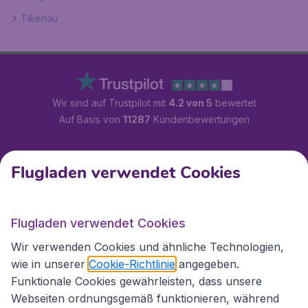
Tikehau
Wir sind auf Trustpilot mit
4.2 von 5
bewertet
Auf Basis von
11287
Kundenbewertungen
Kundenservice
Flugladen verwendet Cookies
Flugladen.at
Flugladen verwendet Cookies
Wir verwenden Cookies und ähnliche Technologien,
wie in unserer
Cookie-Richtlinie
angegeben.
Internationale Webseiten
Funktionale Cookies gewährleisten, dass unsere
Webseiten ordnungsgemäß funktionieren, während