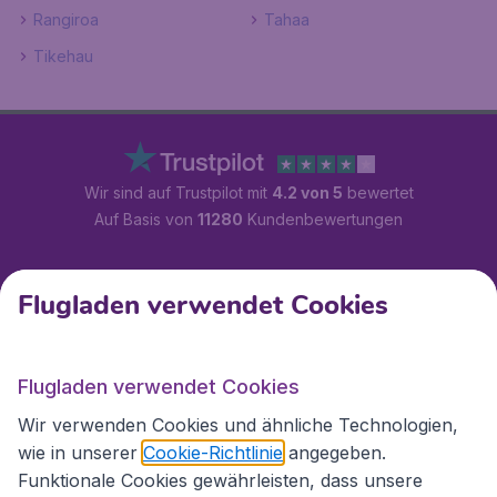
Rangiroa
Tahaa
Tikehau
Wir sind auf Trustpilot mit
4.2 von 5
bewertet
Auf Basis von
11280
Kundenbewertungen
Kundenservice
Flugladen verwendet Cookies
Flugladen.at
Flugladen verwendet Cookies
Wir verwenden Cookies und ähnliche Technologien,
wie in unserer
Cookie-Richtlinie
angegeben.
Internationale Webseiten
Funktionale Cookies gewährleisten, dass unsere