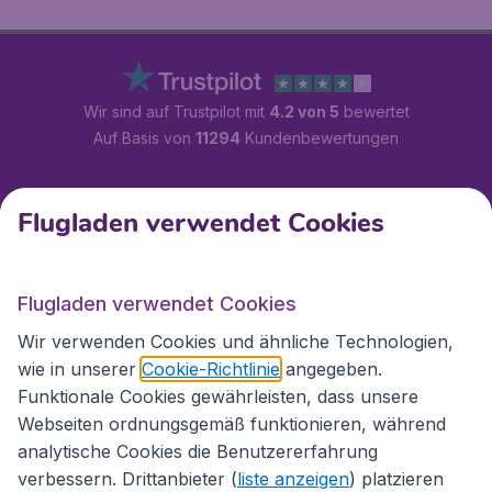
Wir sind auf Trustpilot mit
4.2 von 5
bewertet
Auf Basis von
11294
Kundenbewertungen
Kundenservice
Flugladen verwendet Cookies
Flugladen.at
Flugladen verwendet Cookies
Wir verwenden Cookies und ähnliche Technologien,
wie in unserer
Cookie-Richtlinie
angegeben.
Internationale Webseiten
Funktionale Cookies gewährleisten, dass unsere
Webseiten ordnungsgemäß funktionieren, während
analytische Cookies die Benutzererfahrung
verbessern. Drittanbieter (
liste anzeigen
) platzieren