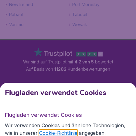
New Ireland
Port Moresby
Rabaul
Tabubil
Vanimo
Wewak
Wir sind auf Trustpilot mit
4.2 von 5
bewertet
Auf Basis von
11282
Kundenbewertungen
Kundenservice
Flugladen verwendet Cookies
Flugladen.at
Flugladen verwendet Cookies
Wir verwenden Cookies und ähnliche Technologien,
wie in unserer
Cookie-Richtlinie
angegeben.
Internationale Webseiten