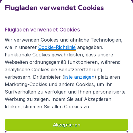
Kundenservice
Flugladen verwendet Cookies
Flugladen.at
Flugladen verwendet Cookies
Wir verwenden Cookies und ähnliche Technologien,
wie in unserer
Cookie-Richtlinie
angegeben.
Internationale Webseiten
Funktionale Cookies gewährleisten, dass unsere
Webseiten ordnungsgemäß funktionieren, während
analytische Cookies die Benutzererfahrung
verbessern. Drittanbieter (
liste anzeigen
) platzieren
Marketing-Cookies und andere Cookies, um Ihr
Surfverhalten zu verfolgen und Ihnen personalisierte
Werbung zu zeigen. Indem Sie auf Akzeptieren
klicken, stimmen Sie allen Cookies zu.
Erklärung zur Zugänglichkeit
Richtlinien und Bedingungen
Haftungsausschluss
Akzeptieren
Datenschutzerklärung
Cookies
Copyright © 2026