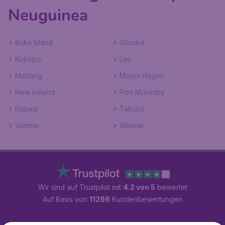
Neuguinea
Buka Island
Goroka
Kokopo
Lae
Madang
Mount Hagen
New Ireland
Port Moresby
Rabaul
Tabubil
Vanimo
Wewak
Wir sind auf Trustpilot mit
4.2 von 5
bewertet
Auf Basis von
11286
Kundenbewertungen