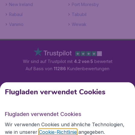
New Ireland
Port Moresby
Rabaul
Tabubil
Vanimo
Wewak
Wir sind auf Trustpilot mit
4.2 von 5
bewertet
Auf Basis von
11286
Kundenbewertungen
Kundenservice
Flugladen verwendet Cookies
Flugladen.at
Flugladen verwendet Cookies
Wir verwenden Cookies und ähnliche Technologien,
wie in unserer
Cookie-Richtlinie
angegeben.
Internationale Webseiten