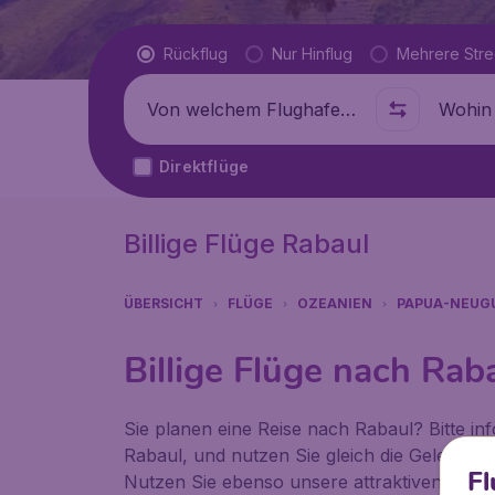
Flugtyp
Rückflug
Nur Hinflug
Mehrere Str
Abflug von
Wohin
Direktflüge
Billige Flüge Rabaul
ÜBERSICHT
FLÜGE
OZEANIEN
PAPUA-NEUG
Billige Flüge nach Rab
Sie planen eine Reise nach Rabaul? Bitte inf
Rabaul, und nutzen Sie gleich die Gelegenhe
Fl
Nutzen Sie ebenso unsere attraktiven Angebo