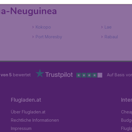
ua-Neuguinea
Kokopo
Lae
Port Moresby
Rabaul
 von 5
bewertet
Auf Basis v
Flugladen.at
Inte
Über Flugladen.at
Cheap
Rechtliche Informationen
Budge
Impressum
Flugl