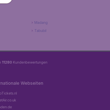
Madang
Tabubil
on
11280
Kundenbewertungen
rnationale Webseiten
Tickets.nl
tAir.co.uk
aden.de