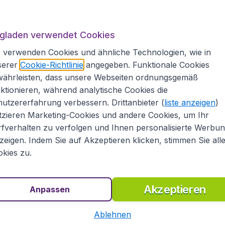
A
lugladen.at
ugladen verwendet Cookies
l. Beachten Sie unser umfangreiches Angebot an
 verwenden Cookies und ähnliche Technologien, wie in
zu anderen internationalen Destinationen.
serer
Cookie-Richtlinie
angegeben. Funktionale Cookies
hl an Flugpreisen von vielen bekannten
währleisten, dass unsere Webseiten ordnungsgemäß
yanAir unf Air Berlin, aber auch von vielen
ktionieren, während analytische Cookies die
 British Airways, Lufthansa, SWISS oder KLM. In
utzererfahrung verbessern. Drittanbieter (
liste anzeigen
)
und in einem Überblick unsere günstigsten
tzieren Marketing-Cookies und andere Cookies, um Ihr
 Flüge nach Rabaul schnell und bequem online
fverhalten zu verfolgen und Ihnen personalisierte Werbu
aus Ihrem Reisebudget!
zeigen. Indem Sie auf Akzeptieren klicken, stimmen Sie all
ugtickets
kies zu.
ge Flüge, sondern auch günstige Hotels und Mietwagen
Akzeptieren
Anpassen
re Mitarbeiter beraten Sie gerne und helfen Ihnen,
ung Ihrer Reise.
Ablehnen