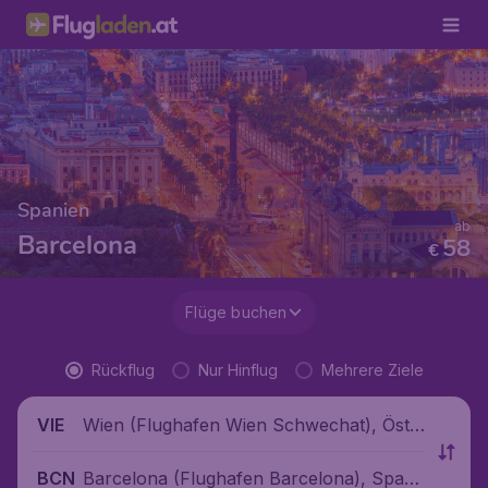
Spanien
ab
Barcelona
58
€
Flüge buchen
Rückflug
Nur Hinflug
Mehrere Ziele
Wien (Flughafen Wien Schwechat), Öste
VIE
rreich
Barcelona (Flughafen Barcelona), Spani
BCN