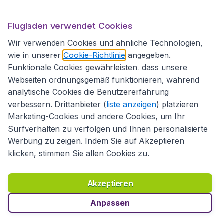
Flugladen.at
Flugladen verwendet Cookies
Wir verwenden Cookies und ähnliche Technologien,
wie in unserer
Cookie-Richtlinie
angegeben.
Internationale Webseiten
Funktionale Cookies gewährleisten, dass unsere
Webseiten ordnungsgemäß funktionieren, während
analytische Cookies die Benutzererfahrung
verbessern. Drittanbieter (
liste anzeigen
) platzieren
Marketing-Cookies und andere Cookies, um Ihr
Surfverhalten zu verfolgen und Ihnen personalisierte
Werbung zu zeigen. Indem Sie auf Akzeptieren
klicken, stimmen Sie allen Cookies zu.
Erklärung zur Zugänglichkeit
Richtlinien und Bedingungen
Haftungsausschluss
Akzeptieren
Datenschutzerklärung
Cookies
Copyright © 2026
Anpassen