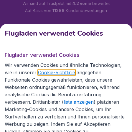
Wir sind auf Trustpilot mit
4.2 von 5
bewertet
Auf Basis von
11286
Kundenbewertungen
Kundenservice
Flugladen verwendet Cookies
Flugladen.at
Flugladen verwendet Cookies
Wir verwenden Cookies und ähnliche Technologien,
wie in unserer
Cookie-Richtlinie
angegeben.
Internationale Webseiten
Funktionale Cookies gewährleisten, dass unsere
Webseiten ordnungsgemäß funktionieren, während
analytische Cookies die Benutzererfahrung
verbessern. Drittanbieter (
liste anzeigen
) platzieren
Marketing-Cookies und andere Cookies, um Ihr
Surfverhalten zu verfolgen und Ihnen personalisierte
Werbung zu zeigen. Indem Sie auf Akzeptieren
klicken, stimmen Sie allen Cookies zu.