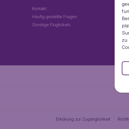
ge
Kontakt
fun
Häufig gestellte Fragen
Ben
Günstige Flugtickets
pla
Sur
zu 
Coo
Erklärung zur Zugänglichkeit
Richt