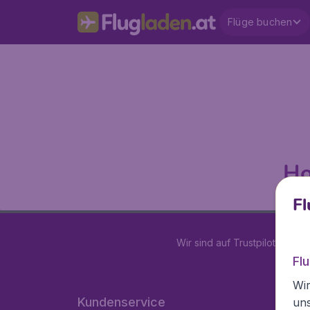
Flüge buchen
Ho
Fl
Wir sind auf Trustpilot mit
4.2
Fl
Wir
Kundenservice
un