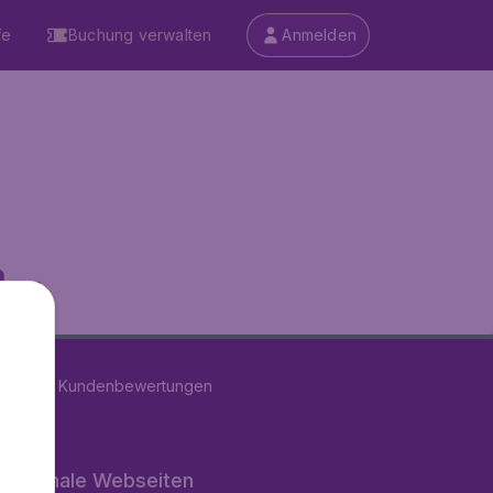
fe
Buchung verwalten
Anmelden
...
on
11286
Kundenbewertungen
rnationale Webseiten