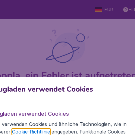
EUR
Hil
ppla, ein Fehler ist aufgetreten 
ugladen verwendet Cookies
 von 5
bewertet
Auf Basis v
ugladen verwendet Cookies
 verwenden Cookies und ähnliche Technologien, wie in
Flugladen.at
Inte
serer
Cookie-Richtlinie
angegeben. Funktionale Cookies