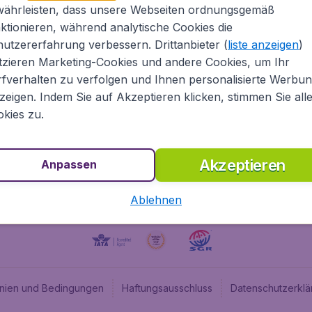
währleisten, dass unsere Webseiten ordnungsgemäß
Über Flugladen.at
Cheap
ktionieren, während analytische Cookies die
Rechtliche Informationen
Budge
utzererfahrung verbessern. Drittanbieter (
liste anzeigen
)
Impressum
Flugl
tzieren Marketing-Cookies und andere Cookies, um Ihr
fverhalten zu verfolgen und Ihnen personalisierte Werbu
Partnerprogramm
Budge
zeigen. Indem Sie auf Akzeptieren klicken, stimmen Sie all
Stellenangebote
Budge
kies zu.
Budget
Akzeptieren
Anpassen
Ablehnen
linien und Bedingungen
Haftungsausschluss
Datenschutzerklä