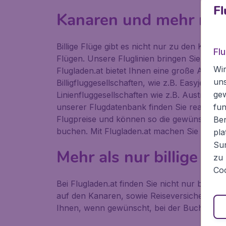
Fl
Kanaren und mehr mit 
Billige Flüge gibt es nicht nur zu den Kan
Fl
Flügen. Unsere Fluglinien bringen Sie auch 
Wir
Flugladen.at bietet Ihnen eine große Auswa
un
Billigfluggesellschaften, wie z.B. Easyjet, R
ge
Linienfluggesellschaften wie z.B. Austrian,
unserer Flugdatenbank finden Sie realtime 
fun
Flugpreise und können so die gewünschten 
Ben
buchen. Mit Flugladen.at machen Sie mehr 
pla
Sur
Mehr als nur billige Fl
zu 
Coo
Bei Flugladen.at finden Sie nicht nur billi
auf den Kanaren, sowie Reiseversicherungen
Ihnen, wenn gewünscht, bei der Buchung od