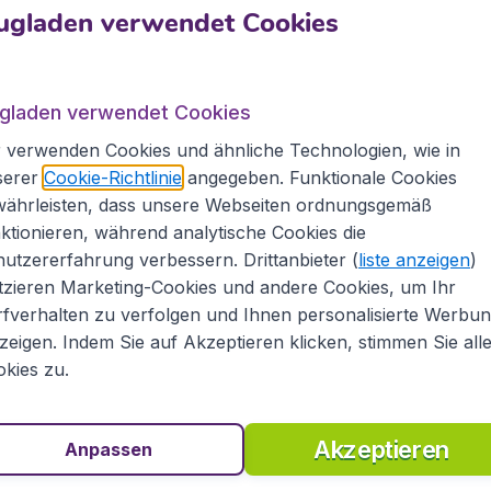
ugladen verwendet Cookies
A
Flugladen.at
aren. Beachten Sie unser umfangreiches Angebot an
ugladen verwendet Cookies
zu anderen nationalen und internationalen Zielen.
 verwenden Cookies und ähnliche Technologien, wie in
hl an Flugpreisen von vielen bekannten
serer
Cookie-Richtlinie
angegeben. Funktionale Cookies
yanAir unf Air Berlin, aber auch von vielen
währleisten, dass unsere Webseiten ordnungsgemäß
 British Airways, Lufthansa, SWISS oder KLM. In
und in einem Überblick unsere günstigsten
ktionieren, während analytische Cookies die
Flüge auf die Kanaren schnell und bequem online
utzererfahrung verbessern. Drittanbieter (
liste anzeigen
)
aus Ihrem Reisebudget!
tzieren Marketing-Cookies und andere Cookies, um Ihr
fverhalten zu verfolgen und Ihnen personalisierte Werbu
ugtickets
zeigen. Indem Sie auf Akzeptieren klicken, stimmen Sie all
kies zu.
ge Flüge, sondern auch günstige Hotels und Mietwagen
. Unsere Mitarbeiter beraten Sie gerne und helfen
Akzeptieren
Anpassen
er Zahlung Ihrer Reise.