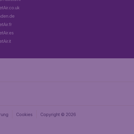
tAir.co.uk
aden.de
tAir.fr
tAir.es
Air.it
rung
Cookies
Copyright © 2026