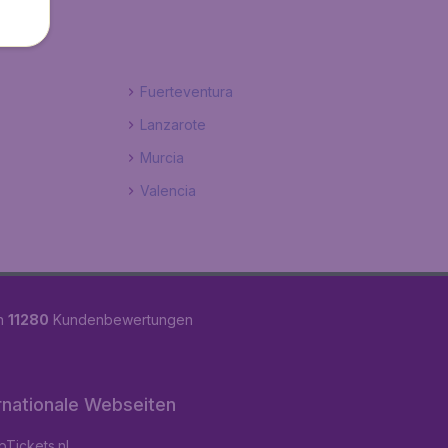
Fuerteventura
Lanzarote
Murcia
Valencia
on
11280
Kundenbewertungen
rnationale Webseiten
Tickets.nl