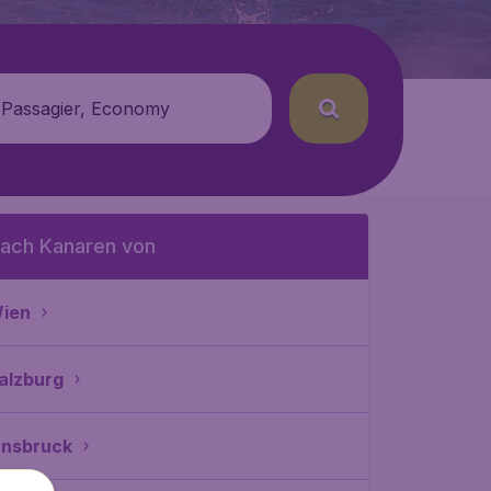
 Passagier, Economy
ach Kanaren von
ien
alzburg
nnsbruck