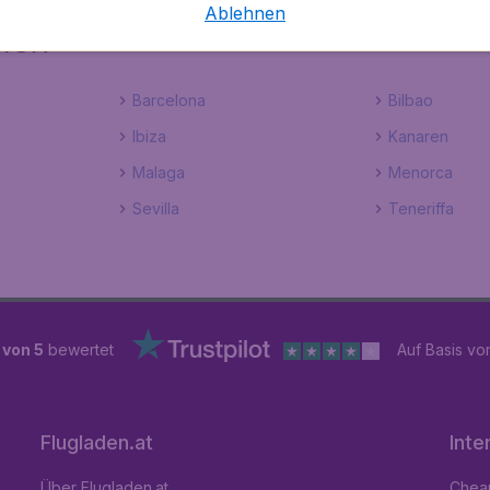
Ablehnen
ien
Barcelona
Bilbao
Ibiza
Kanaren
Malaga
Menorca
Sevilla
Teneriffa
 von 5
bewertet
Auf Basis v
Flugladen.at
Inte
Über Flugladen.at
Cheap