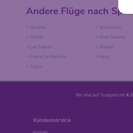
Andere Flüge nach Span
Alicante
Andalusien
Girona
Gran Canaria
Las Palmas
Madrid
Palma De Mallorca
Reus
Xabia
Wir sind auf Trustpilot mit
4.2
Kundenservice
Kontakt