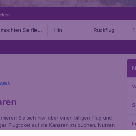
ecken
Hin
Rückflug
1
N
AREN
W
aren
S
mieren Sie sich hier über einen billigen Flug und
I
tiges Flugticket auf die Kanaren zu buchen. Nutzen
die günstigen Preise der Fluglinien.